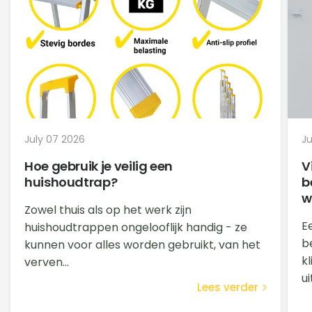
handleidingen aan om uw steiger eenvoudig
kunt bestellen. Handig voor als u de steiger
zelf op te bouwen.
later uit wilt breiden of een onderdeel wilt
vervangen.
July 07 2026
Ju
Hoe gebruik je veilig een
V
huishoudtrap?
b
w
Zowel thuis als op het werk zijn
E
huishoudtrappen ongelooflijk handig - ze
b
kunnen voor alles worden gebruikt, van het
k
verven...
ui
Lees verder