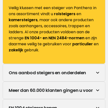
Veilig klussen met een steiger van Panthera: in
ons assortiment vindt u
rolsteigers
en
kamersteigers
, maar ook andere producten
zoals aanhangers, accessoires, trappen en
ladders. Al onze producten voldoen aan de
strenge
EN 1004- en NEN 2484-normen
en zijn
daarmee veilig te gebruiken voor
particulier
en
zakelijk
gebruik.
Ons aanbod steigers en onderdelen
Het assortiment van Panthera is hoogstaand in
Meer dan 60.000 klanten gingen u voor
kwaliteit. Via onze webshop koopt u eenvoudig,
snel en voordelig
Uw waardering en tevredenheid is belangrijk
nieuwe
rolsteigers
,
kamersteigers
,
ladders
,
stei
EN 1004 steigers kopen
voor ons. Al meer dan 60.000 klanten verspreid